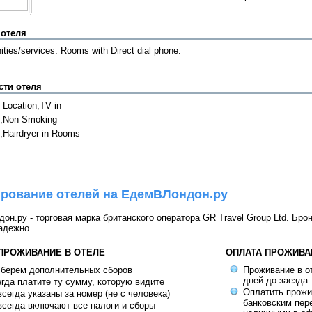
 отеля
ties/services: Rooms with Direct dial phone.
сти отеля
l Location;TV in
;Non Smoking
Hairdryer in Rooms
рование отелей на ЕдемВЛондон.ру
н.ру - торговая марка британского оператора GR Travel Group Ltd. Бро
адежно.
 ПРОЖИВАНИЕ В ОТЕЛЕ
ОПЛАТА ПРОЖИВА
 берем дополнительных сборов
Проживание в от
дней до заезда
гда платите ту сумму, которую видите
Оплатить прож
сегда указаны за номер (не с человека)
банковским пер
сегда включают все налоги и сборы