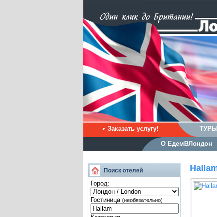
Заказать услугу!
ТУРЫ
О ЕдемВЛондон
Halla
Поиск отелей
Город:
Гостиница
(необязательно)