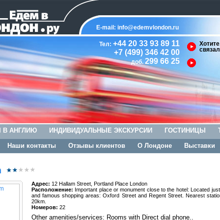
E-mail:
info@edemvlondon.ru
+44 20 33 93 89 11
Хотите
Тел:
связал
+7 (499) 346 42 00
299 66 25
доб.
 В АНГЛИЮ
ИНДИВИДУАЛЬНЫЕ ЭКСКУРСИИ
ГОСТИНИЦЫ
Наши контакты
Отзывы клиентов
О Лондоне
Выставки
m
Адрес:
12 Hallam Street, Portland Place London
Расположение:
Important place or monument close to the hotel: Located jus
and famous shopping areas: Oxford Street and Regent Street. Nearest station
20km.
Номеров:
22
Other amenities/services: Rooms with Direct dial phone..