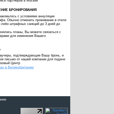
исе партнеров в Москве
ЕНИЕ БРОНИРОВАНИЯ
накомьтесь с условиями аннуляции
ифа. Обычно отменить проживание в отеле
х-либо штрафных санкций до 3 дней до
енялись планы, Вы можете связаться с
ерами для изменения Вашего
А
аучеры, подтверждающие Вашу бронь, и
ое письмо от нашей компании для подачи
изовый Центр
зах в Великобританию
ании