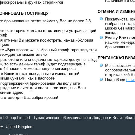
наличными в оф
фиксированы в фунтах стерлингов
ОТМЕНА И ИЗМЕН
РОНИРОВАТЬ ГОСТИНИЦУ
Пожалуйста, оз
с бронирования отеля займет у Вас не более 2-3
выбранного тар
можно без каки
те категорию комнаты в гостинице и устраивающий
заезда
ариф
Если у Вас пом
ия отмены Вы можете посмотреть, нажав «Условия
нашими менедж
яции»
бронирования
е «Бронировать» - выбранный тариф гарантируется
тверждается моментально
БРИТАНСКАЯ ВИЗ
орые отели или специальные тарифы доступны «Под
», то есть данный тариф будет подтвержден в
Мы высылаем в
е 48 часов с момента получения запроса
сопроводительн
е Ваши контактные данные и имена гостей
в Британский В
кими буквами, как в паспорте
Подробнее
о ви
 подтверждения бронирования Вы получите
рждение и счет для оплаты гостиницы на Ваш
ронный адрес
в отеле для Вас забронирован!
avel Group Limited - Туристическое обслуживание в Лондоне и Великобрит
E, United Kingdom