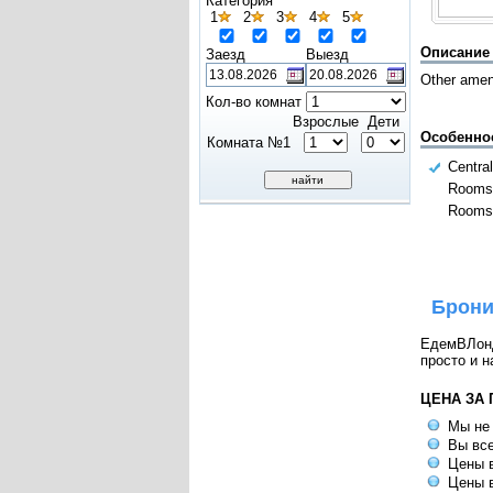
Категория
1
2
3
4
5
Описание
Заезд
Выезд
Other ameni
Кол-во комнат
Взрослые
Дети
Особенно
Комната №1
Centra
Rooms
Rooms;
Брони
ЕдемВЛондо
просто и н
ЦЕНА ЗА
Мы не
Вы все
Цены в
Цены в