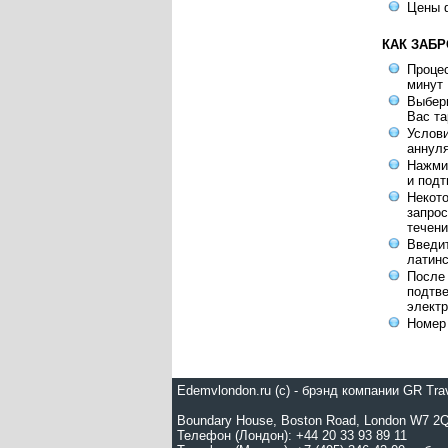
Цены 
КАК ЗАБ
Процес
минут
Выбери
Вас т
Услов
аннул
Нажмит
и под
Некот
запрос
течени
Введит
латинс
После
подтве
элект
Номер 
Edemvlondon.ru (c) - брэнд компании GR Tr
Boundary House, Boston Road, London W7 2Q
Телефон (Лондон): +44 20 33 93 89 11