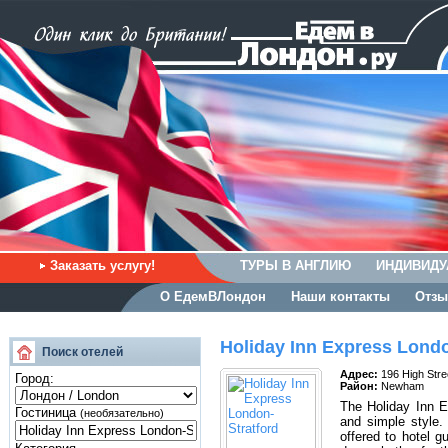
Заказать услугу!
ТУРЫ В АНГЛИЮ
ИНДИВИДУ
О ЕдемВЛондон
Наши контакты
Отзы
Holiday Inn Express Londo
Поиск отелей
Адрес:
196 High Str
Город:
Район:
Newham
The Holiday Inn Ex
Гостиница
(необязательно)
and simple style.
offered to hotel 