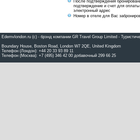
После подтверждения бронирован
подтверждение и счет для оплаты
электронный адрес
Номер в отеле для Вас заброниро
Edemvlondon.ru (c) - брэнд компании GR Travel Group Limited - Турист
Boundary House, Boston Road, London W7 2QE, United Kingdom
Телефон (Лондон): +44 20 33 93 89 11
Телефон (Москва): +7 (495) 346 42 00 добавочный 299 66 25