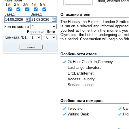
Категория
door, whether for th
1
2
3
4
5
Заезд
Выезд
Описание отеля
The Holiday Inn Express London-Stratford 
is run on a relaxed and informal approac
Кол-во комнат
you feel at home from the moment you wal
Взрослые
Дети
Olympics, the hotel is undergoing an ex
Комната №1
this period. Construction will begin on 8
Особенности отеля
24 Hour Check-In;Currency
Exchange;Elevator /
Lift;Bar;Internet
Access;Laundry
Service;Lounge
Особенности номеров
Television
Car
Writing Desk
Hig