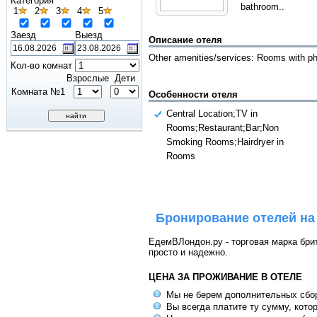
Категория
bathroom..
1
2
3
4
5
Заезд
Выезд
Описание отеля
Other amenities/services: Rooms with pho
Кол-во комнат
Взрослые
Дети
Комната №1
Особенности отеля
Central Location;TV in
Rooms;Restaurant;Bar;Non
Smoking Rooms;Hairdryer in
Rooms
Бронирование отелей на
ЕдемВЛондон.ру - торговая марка брит
просто и надежно.
ЦЕНА ЗА ПРОЖИВАНИЕ В ОТЕЛЕ
Мы не берем дополнительных сбо
Вы всегда платите ту сумму, кото