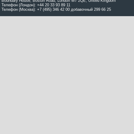
Boundary House, Boston Road, London W7 2QE, United Kingdom
Телефон (Лондон): +44 20 33 93 89 11
Телефон (Москва): +7 (495) 346 42 00 добавочный 299 66 25