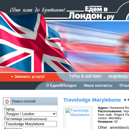
Заказать услугу!
ТУРЫ В АНГЛИЮ
ИНДИВИДУ
О ЕдемВЛондон
Наши контакты
Отзы
Travelodge Marylebone
Поиск отелей
Адрес:
Harewood Row
Город:
Расположение:
Impo
5min walk, Regent Par
centre: Wembley -
Гостиница
(необязательно)
Номеров:
92
Other amenities/