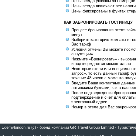
Цены всегда указаны за номер (не
Цены всегда включают все налоги
Цены фиксированы в фунтах стер
КАК ЗАБРОНИРОВАТЬ ГОСТИНИЦУ
Процесс бронирования отеля займе
минут
Выберите категорию комнаты в го
Вас тариф
Условия отмены Вы можете посмот
аннуляции»
Нажмите «Бронировать» - выбранн
и подтверждается моментально
Некоторые отели или специальны
запрос», то есть данный тариф бу
течение 48 часов с момента получ
Введите Ваши контактные данные 
латинскими буквами, как в паспор
После подтверждения бронирован
подтверждение и счет для оплаты
электронный адрес
Номер в отеле для Вас заброниро
Edemvlondon.ru (c) - брэнд компании GR Travel Group Limited - Турист