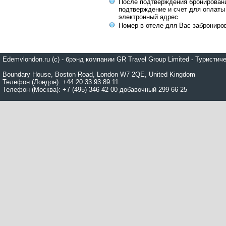
После подтверждения бронирован
подтверждение и счет для оплаты
электронный адрес
Номер в отеле для Вас заброниро
Edemvlondon.ru (c) - брэнд компании GR Travel Group Limited - Турист
Boundary House, Boston Road, London W7 2QE, United Kingdom
Телефон (Лондон): +44 20 33 93 89 11
Телефон (Москва): +7 (495) 346 42 00 добавочный 299 66 25