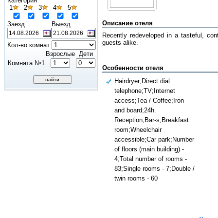
Категория
1
2
3
4
5
Описание отеля
Заезд
Выезд
Recently redeveloped in a tasteful, con
guests alike.
Кол-во комнат
Взрослые
Дети
Комната №1
Особенности отеля
Hairdryer;Direct dial
telephone;TV;Internet
access;Tea / Coffee;Iron
and board;24h.
Reception;Bar-s;Breakfast
room;Wheelchair
accessible;Car park;Number
of floors (main building) -
4;Total number of rooms -
83;Single rooms - 7;Double /
twin rooms - 60