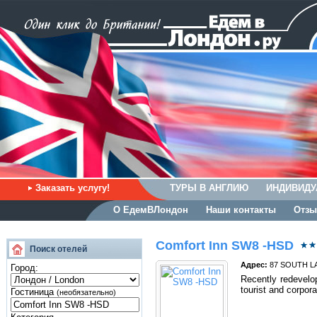
Заказать услугу!
ТУРЫ В АНГЛИЮ
ИНДИВИДУ
О ЕдемВЛондон
Наши контакты
Отзы
Comfort Inn SW8 -HSD
Поиск отелей
Адрес:
87 SOUTH L
Город:
Recently redevelop
tourist and corpora
Гостиница
(необязательно)