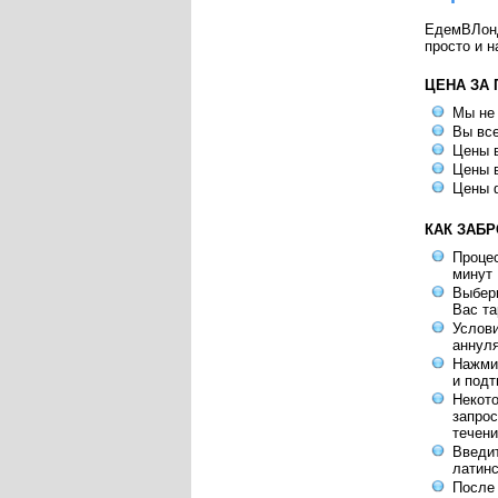
ЕдемВЛондо
просто и н
ЦЕНА ЗА
Мы не
Вы все
Цены в
Цены в
Цены 
КАК ЗАБ
Процес
минут
Выбери
Вас т
Услов
аннул
Нажмит
и под
Некот
запрос
течени
Введит
латинс
После