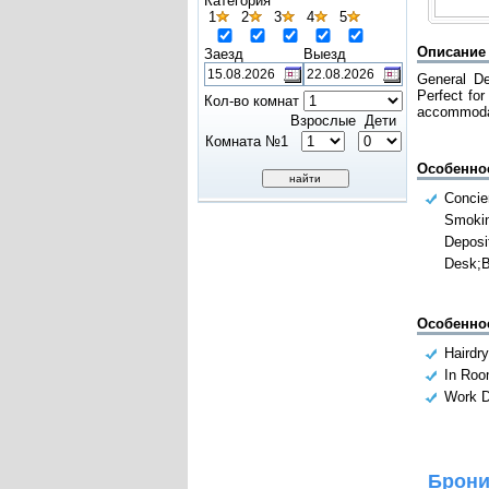
Категория
1
2
3
4
5
Описание
Заезд
Выезд
General De
Perfect fo
Кол-во комнат
accommoda
Взрослые
Дети
Комната №1
Особенно
Concie
Smoki
Deposi
Desk;B
Особенно
Hairdry
In Roo
Work 
Брони