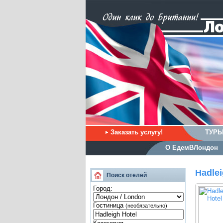
Заказать услугу!
ТУРЫ
О ЕдемВЛондон
Hadlei
Поиск отелей
Город:
Гостиница
(необязательно)