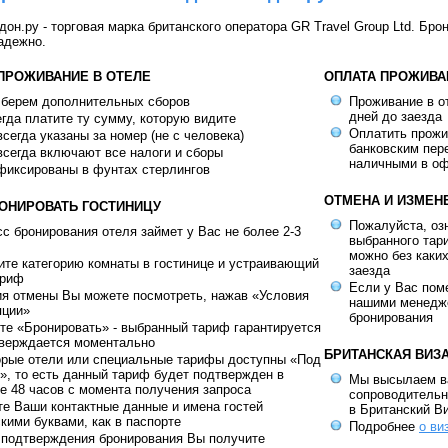
н.ру - торговая марка британского оператора GR Travel Group Ltd. Бро
адежно.
 ПРОЖИВАНИЕ В ОТЕЛЕ
ОПЛАТА ПРОЖИВА
 берем дополнительных сборов
Проживание в от
дней до заезда
гда платите ту сумму, которую видите
Оплатить прож
сегда указаны за номер (не с человека)
банковским пер
сегда включают все налоги и сборы
наличными в оф
фиксированы в фунтах стерлингов
ОТМЕНА И ИЗМЕН
РОНИРОВАТЬ ГОСТИНИЦУ
Пожалуйста, оз
с бронирования отеля займет у Вас не более 2-3
выбранного тар
можно без каки
те категорию комнаты в гостинице и устраивающий
заезда
ариф
Если у Вас пом
ия отмены Вы можете посмотреть, нажав «Условия
нашими менедж
яции»
бронирования
е «Бронировать» - выбранный тариф гарантируется
тверждается моментально
БРИТАНСКАЯ ВИЗ
орые отели или специальные тарифы доступны «Под
», то есть данный тариф будет подтвержден в
Мы высылаем в
е 48 часов с момента получения запроса
сопроводительн
е Ваши контактные данные и имена гостей
в Британский В
кими буквами, как в паспорте
Подробнее
о ви
 подтверждения бронирования Вы получите