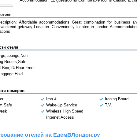
Accommodation: 12 guestrooms Comfortable rooms Classic acc
 отеля
scription: Affordable accommodations Great combination for business and
r weekend getaway Location: Conveniently located in London Accommodatio
tions
сти отеля
rge;Lounge;Non
ng Rooms;Safe
t Box;24-Hour Front
aggage Hold
сти номеров
er
Iron &
Ironing Board
m Safe
Wake-Up Service
T.V.
Desk
Wireless High Speed
Internet Access
рование отелей на ЕдемВЛондон.ру