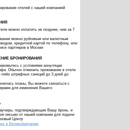
нирование отелей с нашей компанией
НИЯ
еле можно оплатить не позднее, чем за 7
ивание можно рублевым или валютным
еводом, кредитной картой по телефону, или
исе партнеров в Москве
ЕНИЕ БРОНИРОВАНИЯ
накомьтесь с условиями аннуляции
ифа. Обычно отменить проживание в отеле
х-либо штрафных санкций до 3 дней до
енялись планы, Вы можете связаться с
ерами для изменения Вашего
А
аучеры, подтверждающие Вашу бронь, и
ое письмо от нашей компании для подачи
изовый Центр
зах в Великобританию