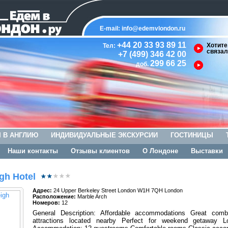
E-mail:
info@edemvlondon.ru
+44 20 33 93 89 11
Хотите
Тел:
связал
+7 (499) 346 42 00
299 66 25
доб.
 В АНГЛИЮ
ИНДИВИДУАЛЬНЫЕ ЭКСКУРСИИ
ГОСТИНИЦЫ
Наши контакты
Отзывы клиентов
О Лондоне
Выставки
gh Hotel
Адрес:
24 Upper Berkeley Street London W1H 7QH London
Расположение:
Marble Arch
Номеров:
12
General Description: Affordable accommodations Great comb
attractions located nearby Perfect for weekend getaway Lo