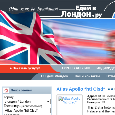
Заказать услугу!
ТУРЫ В АНГЛИЮ
ИНДИВИДУ
О ЕдемВЛондон
Наши контакты
Отзы
Atlas Apollo *htl Clsd*
Поиск отелей
Адрес:
18-30 Lexham
Город:
Расположение:
Sub
Номеров:
99
Гостиница
(необязательно)
This 2 star hotel 
Palace and the nea