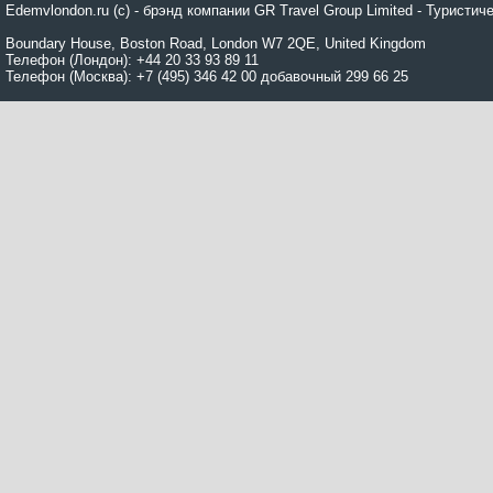
Edemvlondon.ru (c) - брэнд компании GR Travel Group Limited - Турист
Boundary House, Boston Road, London W7 2QE, United Kingdom
Телефон (Лондон): +44 20 33 93 89 11
Телефон (Москва): +7 (495) 346 42 00 добавочный 299 66 25