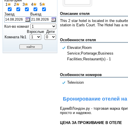
Категория
1
2
3
4
5
Описание отеля
Заезд
Выезд
This 2 star hotel is located in the subur
station is Earls Court. The Hotel has a re
Кол-во комнат
Взрослые
Дети
Комната №1
Особенности отеля
Elevator;Room
Service;Porterage;Business
Facilities;Restaurant(s) - 1
Особенности номеров
Television
Бронирование отелей на
ЕдемВЛондон.ру - торговая марка брит
просто и надежно.
ЦЕНА ЗА ПРОЖИВАНИЕ В ОТЕЛЕ