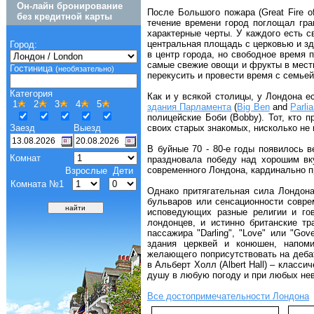
Он-лайн бронирование
После Большого пожара (Great Fire o
без кредитной карты
течение времени город поглощал гра
характерные черты. У каждого есть св
центральная площадь с церковью и зд
Город:
в центр города, но свободное время 
самые свежие овощи и фрукты в местно
Гостиница
(необязательно)
перекусить и провести время с семьей 
Категория
Как и у всякой столицы, у Лондона е
1
2
3
4
5
здания Парламента
(
Big Ben
and
Parli
полицейские Боби (Bobby). Тот, кто 
Заезд
Выезд
своих старых знакомых, нисколько не
В буйные 70 - 80-е годы появилось в
Комнат
праздновала победу над хорошим вк
современного Лондона, кардинально п
Взрослые
Дети
Комната №1
Однако притягательная сила Лондона
бульваров или сенсационности совре
исповедующих разные религии и го
лондонцев, и истинно британские тр
пассажира "Darling", "Love" или "Go
здания церквей и конюшен, напом
желающего поприсутствовать на дебат
в Альберт Холл (Albert Hall) – класси
душу в любую погоду и при любых нев
Все достопримечательности Лондона