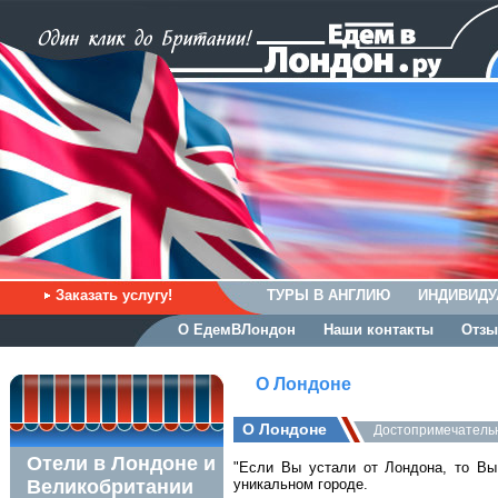
Заказать услугу!
ТУРЫ В АНГЛИЮ
ИНДИВИДУ
О ЕдемВЛондон
Наши контакты
Отзы
О Лондоне
О Лондоне
Достопримечатель
Отели в Лондоне и
"Если Вы устали от Лондона, то Вы
Великобритании
уникальном городе.