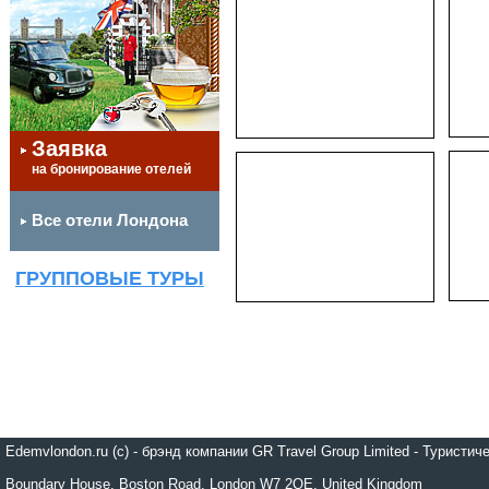
Заявка
на бронирование отелей
Все отели Лондона
ГРУППОВЫЕ ТУРЫ
Edemvlondon.ru (c) - брэнд компании GR Travel Group Limited - Турист
Boundary House, Boston Road, London W7 2QE, United Kingdom