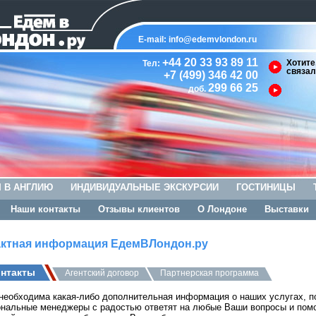
E-mail:
info@edemvlondon.ru
+44 20 33 93 89 11
Хотите
Тел:
связал
+7 (499) 346 42 00
299 66 25
доб.
 В АНГЛИЮ
ИНДИВИДУАЛЬНЫЕ ЭКСКУРСИИ
ГОСТИНИЦЫ
Наши контакты
Отзывы клиентов
О Лондоне
Выставки
актная информация ЕдемВЛондон.ру
онтакты
Агентский договор
Партнерская программа
необходима какая-либо дополнительная информация о наших услугах, по
нальные менеджеры с радостью ответят на любые Ваши вопросы и помо