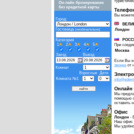
туристиче
Он-лайн бронирование
без кредитной карты
Телефо
Вы можете
Город:
ВЕЛИ
Гостиница
Лондон
(необязательно)
РОСС
Категория
1
2
3
4
5
При соеди
Москва
Заезд
Выезд
Если Вы х
звонка
от 
Комнат
Взрослые
Дети
Электро
Комната №1
info@edem
Онлайн 
Мы предла
помощью о
оставить 
Офис
Лондон
- 
Наш офис н
Мы удобно