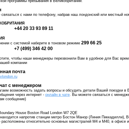
ской программы пребывания в Великобритании.
н
 связаться с нами по телефону, набрав наш лондонский или местный н
КОБРИТАНИЯ
+44 20 33 93 89 11
ИЯ
299 66 25
нении с системой наберите в тоновом режиме
+7 (49
9
)
346
42
00
отите, чтобы наши менеджеры перезвонили Вам в удобное для Вас врем
нашей компании
нная почта
vlondon.ru
чат с менеджером
гаем возможность задать вопросы и обсудить детали Вашей поездки в
бщения через интернет -
онлайн в чате
. Вы можете связаться с менед
нам сообщение)
Boundary House Boston Road London W7 2QE
аходится напротив станции метро Бостон Манор (Линия Пиккадилли), Bosto
 расположены относительно основных магистралей М4 и М40, в офисе и