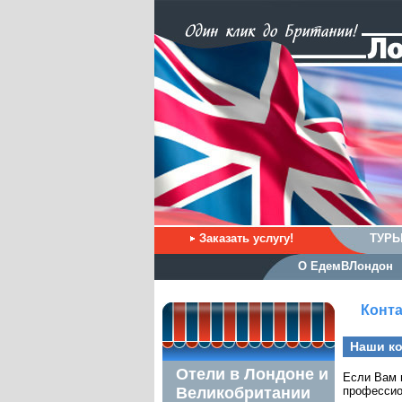
Заказать услугу!
ТУРЫ
О ЕдемВЛондон
Конт
Наши к
Отели в Лондоне и
Если Вам 
Великобритании
профессио