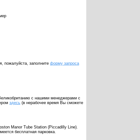
омер
я, пожалуйста, заполните
форму запроса
 Великобританию с нашими менеджерами с
жером
здесь
(в нерабочее время Вы сможете
n Manor Tube Station (Piccadilly Line).
меется бесплатная парковка.