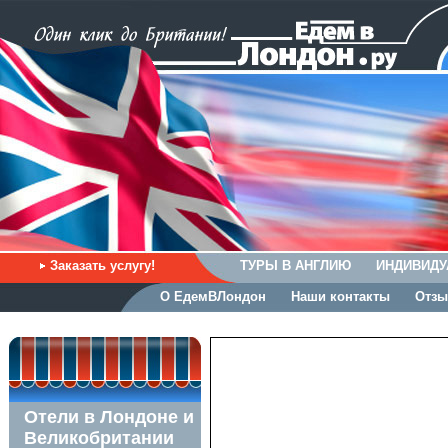
Заказать услугу!
ТУРЫ В АНГЛИЮ
ИНДИВИДУ
О ЕдемВЛондон
Наши контакты
Отзы
Отели в Лондоне и
Великобритании